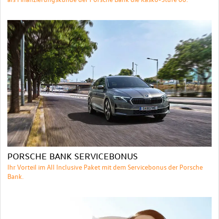
PORSCHE BANK SERVICEBONUS
Ihr Vorteil im All Inclusive Paket mit dem Servicebonus der Porsche
Bank.