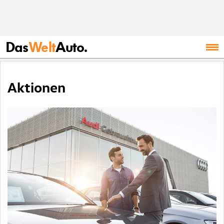
Das
Welt
Auto.
Aktionen