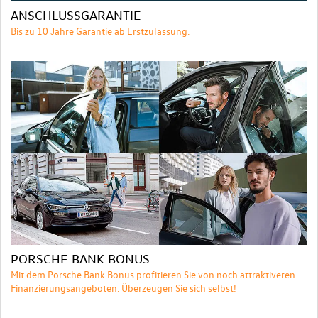
ANSCHLUSSGARANTIE
Bis zu 10 Jahre Garantie ab Erstzulassung.
PORSCHE BANK BONUS
Mit dem Porsche Bank Bonus profitieren Sie von noch attraktiveren
Finanzierungsangeboten. Überzeugen Sie sich selbst!