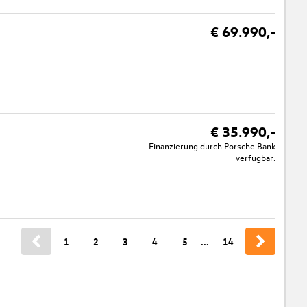
€ 69.990,-
€ 35.990,-
Finanzierung durch Porsche Bank
verfügbar.
1
2
3
4
5
...
14