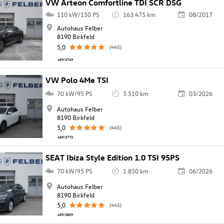
VW Arteon Comfortline TDI SCR DSG
110 kW/150 PS
163.475 km
08/2017
Autohaus Felber
8190 Birkfeld
5,0
(445)
459/3749
VW Polo 4Me TSI
70 kW/95 PS
5.510 km
03/2026
Autohaus Felber
8190 Birkfeld
5,0
(445)
459/3773
SEAT Ibiza Style Edition 1.0 TSI 95PS
70 kW/95 PS
1.850 km
06/2026
Autohaus Felber
8190 Birkfeld
5,0
(445)
459/3809