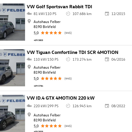
VW Golf Sportsvan Rabbit TDI
81 kW/110 PS
107.686 km
12/2015
Autohaus Felber
8190 Birkfeld
5,0
(445)
459/3805
VW Tiguan Comfortline TDI SCR 4MOTION
110 kW/150 PS
173.274 km
04/2016
Autohaus Felber
8190 Birkfeld
5,0
(445)
459/3784
VW ID.4 GTX 4MOTION 220 kW
220 kW/299 PS
126.945 km
08/2022
Autohaus Felber
8190 Birkfeld
5,0
(445)
459/3839