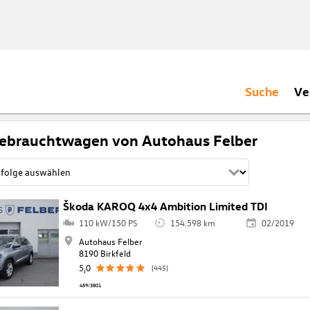
Suche
Ve
ebrauchtwagen von Autohaus Felber
Škoda KAROQ 4x4 Ambition Limited TDI
110 kW/150 PS
154.598 km
02/2019
Autohaus Felber
8190 Birkfeld
5,0
(445)
459/3801