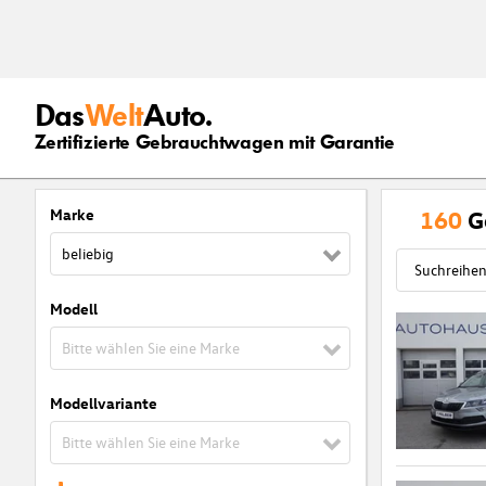
Das
Welt
Auto.
Zertifizierte Gebrauchtwagen mit Garantie
Marke
160
G
beliebig
Modell
Bitte wählen Sie eine Marke
Modellvariante
Bitte wählen Sie eine Marke