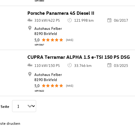
459/3800
Porsche Panamera 4S Diesel II
310 kW/422 PS
121.998 km
06/2017
Autohaus Felber
8190 Birkfeld
5,0
(445)
459/3367
CUPRA Terramar ALPHA 1.5 e-TSI 150 PS DSG
110 kW/150 PS
33.746 km
03/2025
Autohaus Felber
8190 Birkfeld
5,0
(445)
459/3622
 Seite
iste drucken