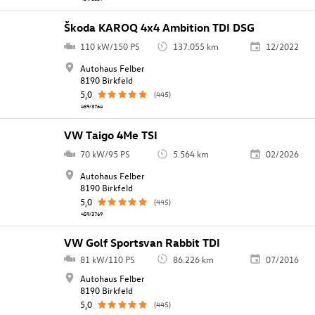
Škoda KAROQ 4x4 Ambition TDI DSG
110 kW/150 PS
137.055 km
12/2022
Autohaus Felber
8190 Birkfeld
5,0
(445)
459/3764
VW Taigo 4Me TSI
70 kW/95 PS
5.564 km
02/2026
Autohaus Felber
8190 Birkfeld
5,0
(445)
459/3769
VW Golf Sportsvan Rabbit TDI
81 kW/110 PS
86.226 km
07/2016
Autohaus Felber
8190 Birkfeld
5,0
(445)