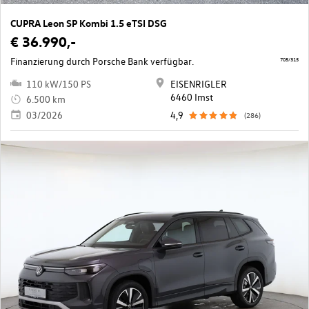
CUPRA Leon SP Kombi 1.5 eTSI DSG
€ 36.990,-
Finanzierung durch Porsche Bank verfügbar.
705/315
110 kW/150 PS
EISENRIGLER
6460 Imst
6.500 km
03/2026
4,9
(286)