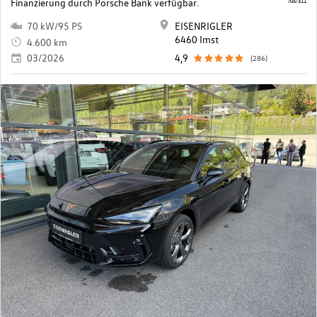
Finanzierung durch Porsche Bank verfügbar.
705/311
70 kW/95 PS
EISENRIGLER
6460 Imst
4.600 km
03/2026
4,9
(286)