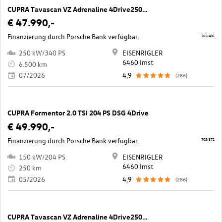
CUPRA Tavascan VZ Adrenaline 4Drive250kW/340PS
€ 47.990,-
Finanzierung durch Porsche Bank verfügbar.
705/401
250 kW/340 PS
EISENRIGLER
6460 Imst
6.500 km
07/2026
4,9
(286)
CUPRA Formentor 2.0 TSI 204 PS DSG 4Drive
€ 49.990,-
Finanzierung durch Porsche Bank verfügbar.
705/372
150 kW/204 PS
EISENRIGLER
6460 Imst
250 km
05/2026
4,9
(286)
CUPRA Tavascan VZ Adrenaline 4Drive250kW/340PS