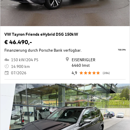
VW Tayron Friends eHybrid DSG 150kW
€ 46.490,-
Finanzierung durch Porsche Bank verfügbar.
705/394
150 kW/204 PS
EISENRIGLER
6460 Imst
14.900 km
07/2026
4,9
(286)