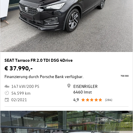
SEAT Tarraco FR 2.0 TDI DSG 4Drive
€ 37.990,-
Finanzierung durch Porsche Bank verfügbar.
705/355
147 kW/200 PS
EISENRIGLER
6460 Imst
54.599 km
02/2021
4,9
(286)