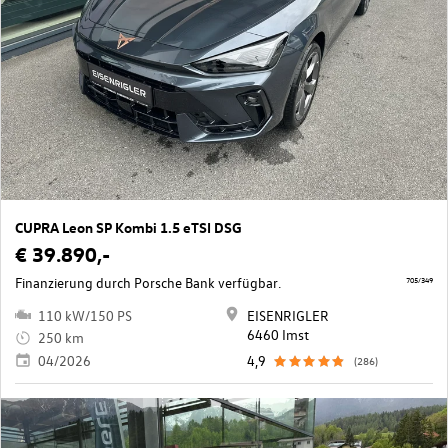
CUPRA Leon SP Kombi 1.5 eTSI DSG
€ 39.890,-
Finanzierung durch Porsche Bank verfügbar.
705/349
110 kW/150 PS
EISENRIGLER
6460 Imst
250 km
04/2026
4,9
(286)