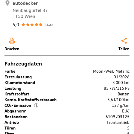
autodecker
Neubaugürtel 37
1150 Wien
5,0
(316)
Drucken
Teilen
Fahrzeugdaten
Farbe
Moon-Weiß Metallic
Erstzulassung
01/2026
Kilometerstand
3.000 km
Leistung
85 kW/115 PS
Kraftstoffart
Benzin
Komb. Kraftstoffverbrauch
5,6 l/100km
CO₂-Emission
127 g/km
i
Abgasnorm
EU6
Bestandsnr.
6109 /03125
Antrieb
Frontantrieb
Türen
5
Sitze
5