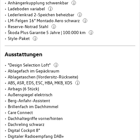
Anhängerkupplung schwenkbar
i
Ladeboden variabel
i
Lederlenkrad 2-Speichen beheizbar
i
LM-Felgen 16" Montado Aero schwarz
i
Reserve-Notrad Stahl
i
Škoda Plus Garantie 5 Jahre | 100.000 km
i
Style-Paket
i
Ausstattungen
"Design Selection Loft"
i
Ablagefach im Gepäckraum
Ablagetaschen (Vordersitz-Rückseite)
ABS, ASR, EDS, ESC, HBA, MKB, XDS
i
Airbags (6 Stück)
Außenspiegel elektrisch
Berg-Anfahr-Assistent
Brillenfach im Dachhimmel
Care Connect
Dachhaltegriffe vorne/hinten
Dachreling schwarz
Digital Cockpit 8"
Digitaler Radioempfang DAB+