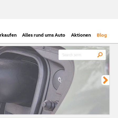
rkaufen
Alles rund ums Auto
Aktionen
Blog
CH
Meh
ein
zei
Vor