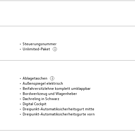
Steuerungsnummer
Unlimited-Paket
i
Ablagetaschen
i
Außenspiegel elektrisch
Beifahrersitzlehne komplett umklappbar
Bordwerkzeug und Wagenheber
Dachreling in Schwarz
Digital Cockpit
Dreipunkt-Automatiksicherheitsgurt mitte
Dreipunkt-Automatiksicherheitsgurte vorn