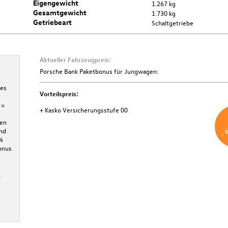
Eigengewicht
1.267 kg
Gesamtgewicht
1.730 kg
Getriebeart
Schaltgetriebe
Aktueller Fahrzeugpreis:
Kasko Versicherungsstufe 00
Porsche Bank Paketbonus für Jungwagen:
nes
Unabhängig von Ihrer aktuellen Versicherungsstufe erhalten Sie jetzt a
Vorteilspreis:
Kunde der Porsche Versicherung die Kasko-Stufe 00.
 =
+ Kasko Versicherungsstufe 00
Weitere Informationen
- 
den
und
%
onus
.