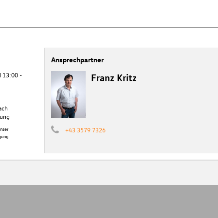
Ansprechpartner
 13:00 -
Franz Kritz
ach
rung
nser
+43 3579 7326
gung.