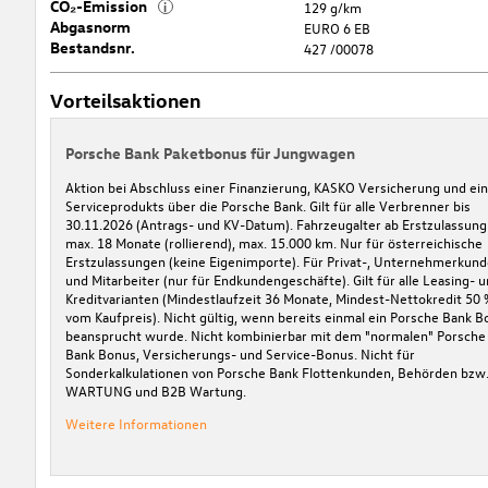
CO₂-Emission
i
129 g/km
Abgasnorm
EURO 6 EB
Bestandsnr.
427 /00078
Vorteilsaktionen
Porsche Bank Paketbonus für Jungwagen
Aktion bei Abschluss einer Finanzierung, KASKO Versicherung und ei
Serviceprodukts über die Porsche Bank. Gilt für alle Verbrenner bis
30.11.2026 (Antrags- und KV-Datum). Fahrzeugalter ab Erstzulassung
max. 18 Monate (rollierend), max. 15.000 km. Nur für österreichische
Erstzulassungen (keine Eigenimporte). Für Privat-, Unternehmerkun
und Mitarbeiter (nur für Endkundengeschäfte). Gilt für alle Leasing- 
Kreditvarianten (Mindestlaufzeit 36 Monate, Mindest-Nettokredit 50 
vom Kaufpreis). Nicht gültig, wenn bereits einmal ein Porsche Bank B
beansprucht wurde. Nicht kombinierbar mit dem "normalen" Porsche
Bank Bonus, Versicherungs- und Service-Bonus. Nicht für
Sonderkalkulationen von Porsche Bank Flottenkunden, Behörden bzw
WARTUNG und B2B Wartung.
Weitere Informationen