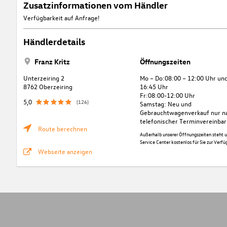
Zusatzinformationen vom Händler
Verfügbarkeit auf Anfrage!
Händlerdetails
Franz Kritz
Öffnungszeiten
Unterzeiring 2
Mo – Do:08:00 – 12:00 Uhr und
8762 Oberzeiring
16:45 Uhr
Fr:08:00-12:00 Uhr
5,0
(126)
Samstag: Neu und
Gebrauchtwagenverkauf nur n
telefonischer Terminvereinba
Route berechnen
Außerhalb unserer Öffnungszeiten steht u
Service Center kostenlos für Sie zur Verfü
Webseite anzeigen