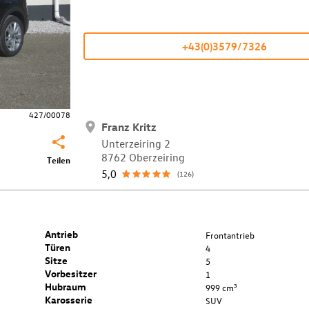
+43(0)3579/7326
427/00078
Franz Kritz
Unterzeiring 2
8762 Oberzeiring
Teilen
5,0
(126)
Antrieb
Frontantrieb
Türen
4
Sitze
5
Vorbesitzer
1
Hubraum
999 cm³
Karosserie
SUV