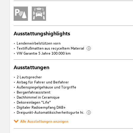
Ausstattungshighlights
Lendenwirbelstützen vorn
Textilfußmatten aus recyceltem Material
i
VW Garantie 5 Jahre 100.000 km
Ausstattungen
2 Lautsprecher
Airbag für Fahrer und Beifahrer
Außenspiegelgehäuse und Türgriffe
Berganfahrassistent
Dachhimmel in Ceramique
Dekoreinlagen "Life"
Digitaler Radioempfang DAB+
Dreipunkt-Automatiksicherheitsgurte hi.
i
Alle Ausstattungen anzeigen