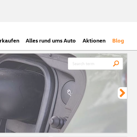
rkaufen
Alles rund ums Auto
Aktionen
Blog
CH
Meh
ein
zei
Vor