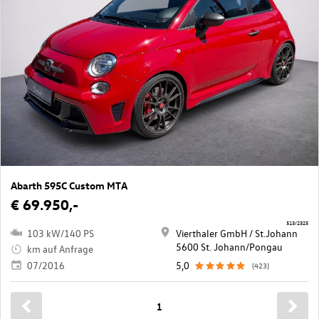
Abarth 595C Custom MTA
€ 69.950,-
513/2325
103 kW/140 PS
Vierthaler GmbH / St.Johann
5600 St. Johann/Pongau
km auf Anfrage
07/2016
5,0
(423)
1