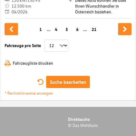
110 kW/150 PS
Dieses Auto können Sie über
12.500 km
Ihren Wunschhändler in
04/2026
Österreich beziehen.
1
...
4
5
6
...
21
Fahrzeuge pro Seite
Fahrzeugliste drucken
Suche bearbeiten
* Rechtshinweise anzeigen
Direktsuche
© Das WeltAuto