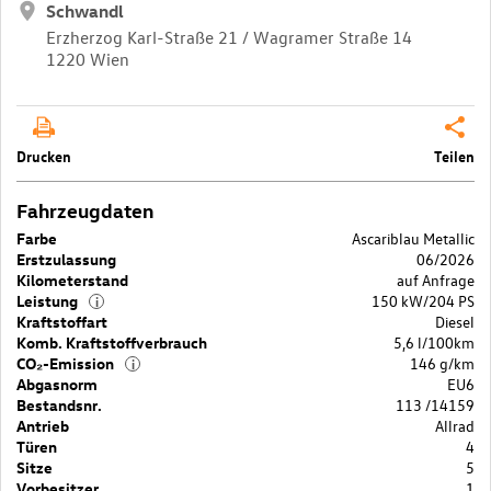
Schwandl
Erzherzog Karl-Straße 21 / Wagramer Straße 14
1220 Wien
Drucken
Teilen
Fahrzeugdaten
Farbe
Ascariblau Metallic
Erstzulassung
06/2026
Kilometerstand
auf Anfrage
Leistung
150 kW/204 PS
i
Kraftstoffart
Diesel
Komb. Kraftstoffverbrauch
5,6 l/100km
CO₂-Emission
146 g/km
i
Abgasnorm
EU6
Bestandsnr.
113 /14159
Antrieb
Allrad
Türen
4
Sitze
5
Vorbesitzer
1