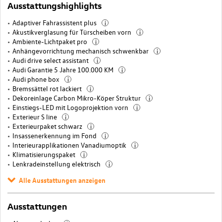
Ausstattungshighlights
Adaptiver Fahrassistent plus
i
Akustikverglasung für Türscheiben vorn
i
Ambiente-Lichtpaket pro
i
Anhängevorrichtung mechanisch schwenkbar
i
Audi drive select assistant
i
Audi Garantie 5 Jahre 100.000 KM
i
Audi phone box
i
Bremssättel rot lackiert
i
Dekoreinlage Carbon Mikro-Köper Struktur
i
Einstiegs-LED mit Logoprojektion vorn
i
Exterieur S line
i
Exterieurpaket schwarz
i
Insassenerkennung im Fond
i
Interieurapplikationen Vanadiumoptik
i
Klimatisierungspaket
i
Lenkradeinstellung elektrisch
i
Alle Ausstattungen anzeigen
Ausstattungen