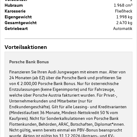
Hubraum
1.968 cm³
Karosserie
Fließheck
Eigengewicht
1.998 kg
Gesamtgewicht
2.470 kg
Getriebeart
Automatik
Vorteilsaktionen
Porsche Bank Bonus
Finanzieren Sie Ihren Audi Jungwagen mit einem max. Alter von
24 Monaten (ab EZ) über die Porsche Bank und profitieren Sie
von € 2.000,00 Porsche Bank Bonus. Nur für österreichische
Erstzulassungen (keine Eigenimporte) und für Fahrzeuge,
welche über Porsche Austria fakturiert wurden. Für Privat-,
Unternehmerkunden und Mitarbeiter (nur für
Endkundengeschäfte). Gilt für alle Leasing- und Kreditvarianten
(Mindestlaufzeit 36 Monate, Mindest-Nettokredit 50 % vom
Kaufpreis). Nicht für Sonderkalkulationen von Porsche Bank
Flottenkunden, Behörden, ARAC, Botschaften, Diplomat*innen.
Nicht gültig, wenn bereits einmal ein PBV-Bonus beansprucht
wurde. Aktion ist gültig bis 31.12.2026 (Antrags- und KV-