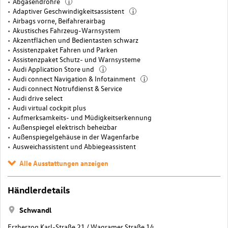
Abgasendrohre
i
Adaptiver Geschwindigkeitsassistent
i
Airbags vorne, Beifahrerairbag
Akustisches Fahrzeug-Warnsystem
Akzentflächen und Bedientasten schwarz
Assistenzpaket Fahren und Parken
Assistenzpaket Schutz- und Warnsysteme
Audi Application Store und
i
Audi connect Navigation & Infotainment
i
Audi connect Notrufdienst & Service
Audi drive select
Audi virtual cockpit plus
Aufmerksamkeits- und Müdigkeitserkennung
Außenspiegel elektrisch beheizbar
Außenspiegelgehäuse in der Wagenfarbe
Ausweichassistent und Abbiegeassistent
Alle Ausstattungen anzeigen
Händlerdetails
Schwandl
Erzherzog Karl-Straße 21 / Wagramer Straße 14