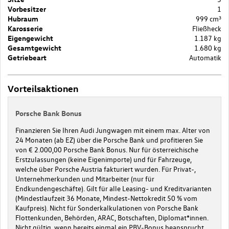
Vorbesitzer
1
Hubraum
999 cm³
Karosserie
Fließheck
Eigengewicht
1.187 kg
Gesamtgewicht
1.680 kg
Getriebeart
Automatik
Vorteilsaktionen
Porsche Bank Bonus
Finanzieren Sie Ihren Audi Jungwagen mit einem max. Alter von
24 Monaten (ab EZ) über die Porsche Bank und profitieren Sie
von € 2.000,00 Porsche Bank Bonus. Nur für österreichische
Erstzulassungen (keine Eigenimporte) und für Fahrzeuge,
welche über Porsche Austria fakturiert wurden. Für Privat-,
Unternehmerkunden und Mitarbeiter (nur für
Endkundengeschäfte). Gilt für alle Leasing- und Kreditvarianten
(Mindestlaufzeit 36 Monate, Mindest-Nettokredit 50 % vom
Kaufpreis). Nicht für Sonderkalkulationen von Porsche Bank
Flottenkunden, Behörden, ARAC, Botschaften, Diplomat*innen.
Nicht gültig, wenn bereits einmal ein PBV-Bonus beansprucht