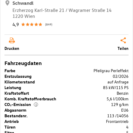
Schwandl
Erzherzog Karl-Straße 21 / Wagramer Straße 14
1220 Wien
4,9
(849)
Drucken
Teilen
Fahrzeugdaten
Farbe
Pfeilgrau Perleffekt
Erstzulassung
02/2026
Kilometerstand
auf Anfrage
Leistung
85 kW/115 PS
Kraftstoffart
Benzin
Komb. Kraftstoffverbrauch
5,6 l/100km
CO₂-Emission
129 g/km
i
Abgasnorm
EU6
Bestandsnr.
113 /14056
Antrieb
Frontantrieb
Türen
4
Sitze
5