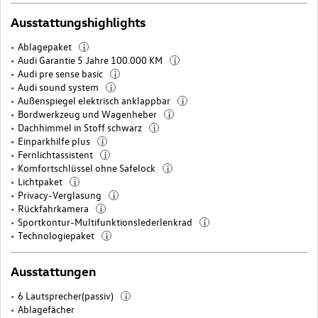
Ausstattungshighlights
Ablagepaket
i
Audi Garantie 5 Jahre 100.000 KM
i
Audi pre sense basic
i
Audi sound system
i
Außenspiegel elektrisch anklappbar
i
Bordwerkzeug und Wagenheber
i
Dachhimmel in Stoff schwarz
i
Einparkhilfe plus
i
Fernlichtassistent
i
Komfortschlüssel ohne Safelock
i
Lichtpaket
i
Privacy-Verglasung
i
Rückfahrkamera
i
Sportkontur-Multifunktionslederlenkrad
i
Technologiepaket
i
Ausstattungen
6 Lautsprecher(passiv)
i
Ablagefächer