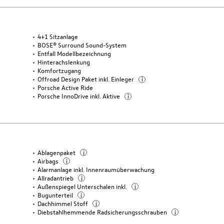
4+1 Sitzanlage
BOSE® Surround Sound-System
Entfall Modellbezeichnung
Hinterachslenkung
Komfortzugang
Offroad Design Paket inkl. Einleger
i
Porsche Active Ride
Porsche InnoDrive inkl. Aktive
i
Ablagenpaket
i
Airbags
i
Alarmanlage inkl. Innenraumüberwachung
Allradantrieb
i
Außenspiegel Unterschalen inkl.
i
Bugunterteil
i
Dachhimmel Stoff
i
Diebstahlhemmende Radsicherungsschrauben
i