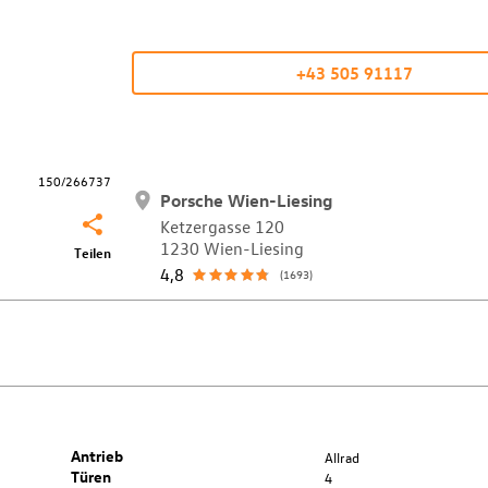
+43 505 91117
150/266737
Porsche Wien-Liesing
Ketzergasse 120
1230 Wien-Liesing
Teilen
4,8
(1693)
Antrieb
Allrad
Türen
4