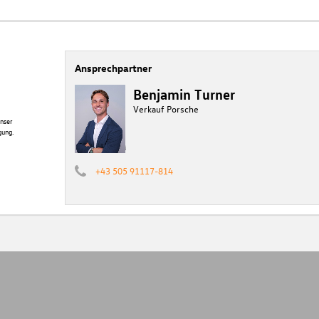
Ansprechpartner
Benjamin Turner
Verkauf Porsche
nser
gung.
+43 505 91117-814