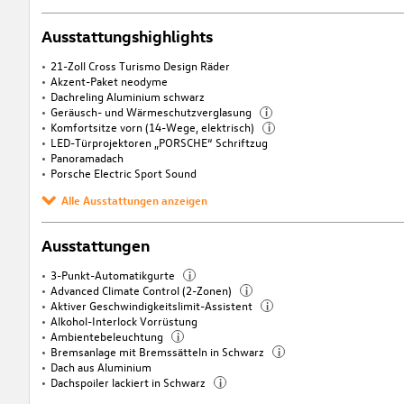
Ausstattungshighlights
21-Zoll Cross Turismo Design Räder
Akzent-Paket neodyme
Dachreling Aluminium schwarz
Geräusch- und Wärmeschutzverglasung
i
Komfortsitze vorn (14-Wege, elektrisch)
i
LED-Türprojektoren „PORSCHE“ Schriftzug
Panoramadach
Porsche Electric Sport Sound
Alle Ausstattungen anzeigen
Ausstattungen
3-Punkt-Automatikgurte
i
Advanced Climate Control (2-Zonen)
i
Aktiver Geschwindigkeitslimit-Assistent
i
Alkohol-Interlock Vorrüstung
Ambientebeleuchtung
i
Bremsanlage mit Bremssätteln in Schwarz
i
Dach aus Aluminium
Dachspoiler lackiert in Schwarz
i