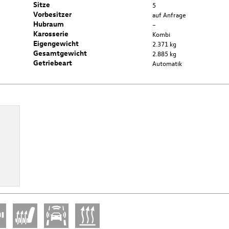
Sitze
5
Vorbesitzer
auf Anfrage
Hubraum
–
Karosserie
Kombi
Eigengewicht
2.371 kg
Gesamtgewicht
2.885 kg
Getriebeart
Automatik
Kasko Versicherungsstufe 00
Unabhängig von Ihrer aktuellen Versicherungsstufe erhalten Sie jetzt a
Kunde der Porsche Versicherung die Kasko-Stufe 00.
Weitere Informationen