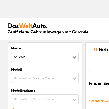
Das
Welt
Auto.
Zertifizierte Gebrauchtwagen mit Garantie
Marke
0
Geb
beliebig
Modell
Bitte wählen Sie eine Marke
Finden Si
Modellvariante
Bitte wählen Sie eine Marke
* Rechtshinwe