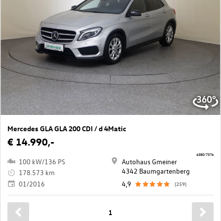
Mercedes GLA GLA 200 CDI / d 4Matic
€ 14.990,-
6380/7376
100 kW/136 PS
Autohaus Gmeiner
4342 Baumgartenberg
178.573 km
01/2016
4,9
(259)
1