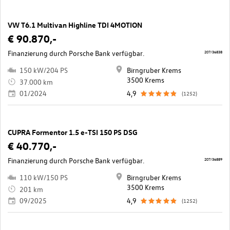
VW T6.1 Multivan Highline TDI 4MOTION
€ 90.870,-
Finanzierung durch Porsche Bank verfügbar.
207/36838
150 kW/204 PS
Birngruber Krems
3500 Krems
37.000 km
01/2024
4,9
(1252)
CUPRA Formentor 1.5 e-TSI 150 PS DSG
€ 40.770,-
Finanzierung durch Porsche Bank verfügbar.
207/36889
110 kW/150 PS
Birngruber Krems
3500 Krems
201 km
09/2025
4,9
(1252)