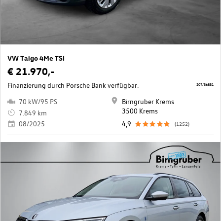
VW Taigo 4Me TSI
€ 21.970,-
Finanzierung durch Porsche Bank verfügbar.
207/36831
70 kW/95 PS
Birngruber Krems
3500 Krems
7.849 km
08/2025
4,9
(1252)