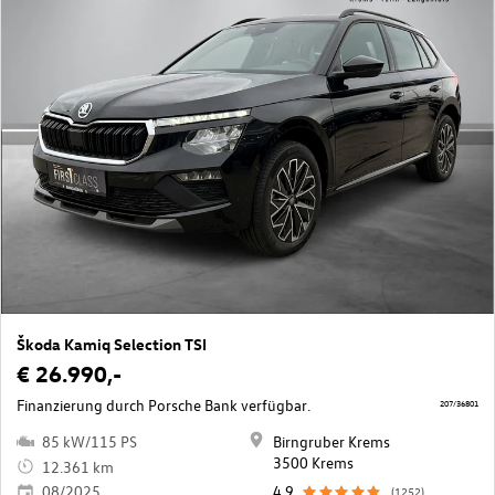
Škoda Kamiq Selection TSI
€ 26.990,-
Finanzierung durch Porsche Bank verfügbar.
207/36801
85 kW/115 PS
Birngruber Krems
3500 Krems
12.361 km
08/2025
4,9
(1252)