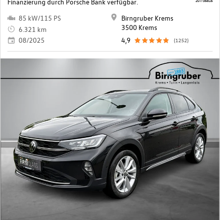
Finanzierung durch Porsche Bank verfügbar.
207/36816
85 kW/115 PS
Birngruber Krems
3500 Krems
6.321 km
08/2025
4,9
(1252)