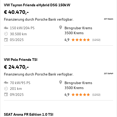
VW Tayron Friends eHybrid DSG 150kW
€ 40.470,-
Finanzierung durch Porsche Bank verfügbar.
207/36624
150 kW/204 PS
Birngruber Krems
3500 Krems
30.500 km
05/2025
4,9
(1252)
VW Polo Friends TSI
€ 24.470,-
Finanzierung durch Porsche Bank verfügbar.
207/36969
70 kW/95 PS
Birngruber Krems
3500 Krems
201 km
09/2025
4,9
(1252)
SEAT Arona FR Edition 1.0 TSI