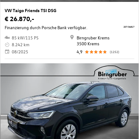
VW Taigo Friends TSI DSG
€ 26.870,-
Finanzierung durch Porsche Bank verfügbar.
207/36817
85 kW/115 PS
Birngruber Krems
3500 Krems
8.242 km
08/2025
4,9
(1252)