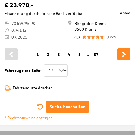
€ 23.970,-
Finanzierung durch Porsche Bank verfügbar.
207/36930
70 kW/95 PS
Birngruber Krems
3500 Krems
8.941 km
09/2025
4,9
(1252)
1
2
3
4
5
...
57
Fahrzeuge pro Seite
Fahrzeugliste drucken
Suche bearbeiten
* Rechtshinweise anzeigen