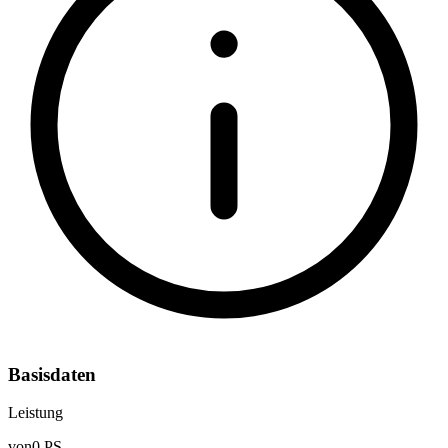
Basisdaten
Leistung
von
0 PS