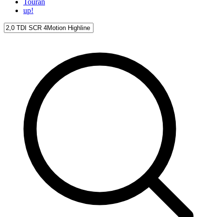
Touran
up!