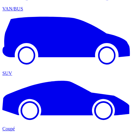
VAN/BUS
SUV
Coupé