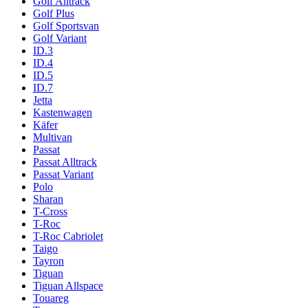
Golf Alltrack
Golf Plus
Golf Sportsvan
Golf Variant
ID.3
ID.4
ID.5
ID.7
Jetta
Kastenwagen
Käfer
Multivan
Passat
Passat Alltrack
Passat Variant
Polo
Sharan
T-Cross
T-Roc
T-Roc Cabriolet
Taigo
Tayron
Tiguan
Tiguan Allspace
Touareg