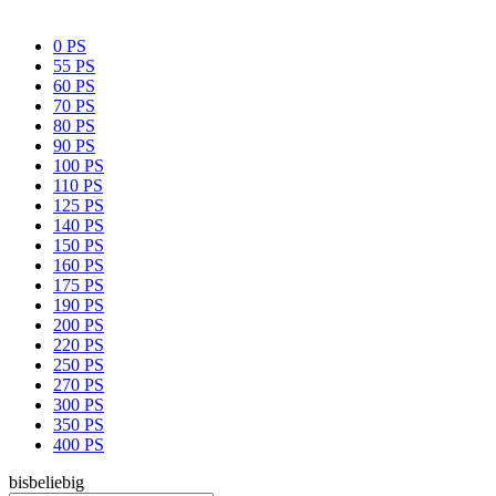
0 PS
55 PS
60 PS
70 PS
80 PS
90 PS
100 PS
110 PS
125 PS
140 PS
150 PS
160 PS
175 PS
190 PS
200 PS
220 PS
250 PS
270 PS
300 PS
350 PS
400 PS
bis
beliebig