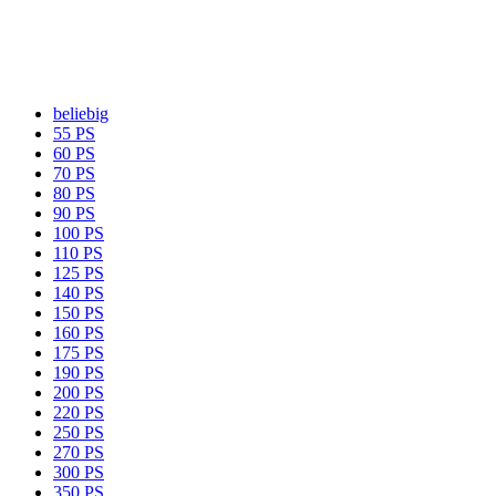
beliebig
55 PS
60 PS
70 PS
80 PS
90 PS
100 PS
110 PS
125 PS
140 PS
150 PS
160 PS
175 PS
190 PS
200 PS
220 PS
250 PS
270 PS
300 PS
350 PS