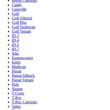
Beetle Cabriolet
Caddy
Caravelle
Golf
Golf Alltrack
Golf Plus
Golf Sportsvan
Golf Variant
ID.3
ID.4
ID.5
ID.7
Jetta
Kastenwagen
Käfer
Multivan
Passat
Passat Alltrack
Passat Variant
Polo
Sharan
T-Cross
T-Roc
T-Roc Cabriolet
Taigo