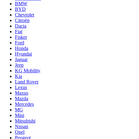
BMW
BYD
Chevrolet
Citroën
Dacia
Fiat
Fisker
Ford
Honda
Hyundai
Jaguar
Jeep
KG Mobility
Kia
Land Rover
Lexus
Maxus
Mazda
Mercedes
MG
Mini
Mitsubishi
Nissan
Opel
Peugeot