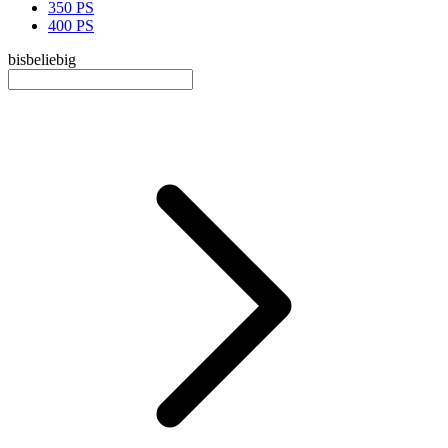
350 PS
400 PS
bis
beliebig