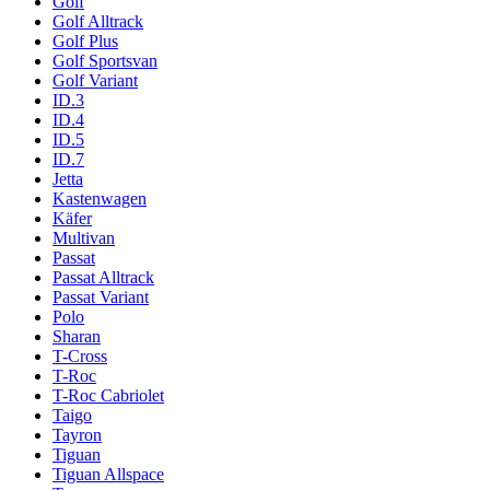
Golf
Golf Alltrack
Golf Plus
Golf Sportsvan
Golf Variant
ID.3
ID.4
ID.5
ID.7
Jetta
Kastenwagen
Käfer
Multivan
Passat
Passat Alltrack
Passat Variant
Polo
Sharan
T-Cross
T-Roc
T-Roc Cabriolet
Taigo
Tayron
Tiguan
Tiguan Allspace