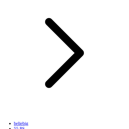
beliebig
55 PS