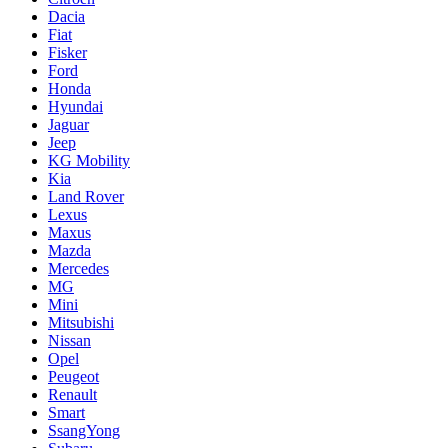
Dacia
Fiat
Fisker
Ford
Honda
Hyundai
Jaguar
Jeep
KG Mobility
Kia
Land Rover
Lexus
Maxus
Mazda
Mercedes
MG
Mini
Mitsubishi
Nissan
Opel
Peugeot
Renault
Smart
SsangYong