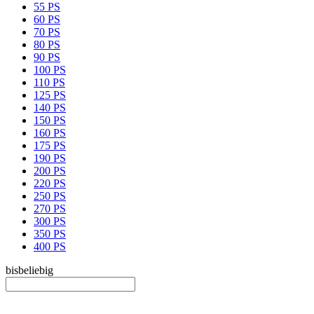
55 PS
60 PS
70 PS
80 PS
90 PS
100 PS
110 PS
125 PS
140 PS
150 PS
160 PS
175 PS
190 PS
200 PS
220 PS
250 PS
270 PS
300 PS
350 PS
400 PS
bis
beliebig