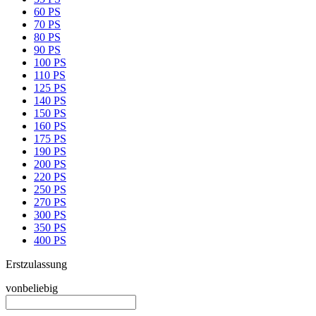
60 PS
70 PS
80 PS
90 PS
100 PS
110 PS
125 PS
140 PS
150 PS
160 PS
175 PS
190 PS
200 PS
220 PS
250 PS
270 PS
300 PS
350 PS
400 PS
Erstzulassung
von
beliebig