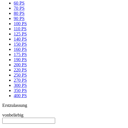
60 PS
70 PS
80 PS
90 PS
100 PS
110 PS
125 PS
140 PS
150 PS
160 PS
175 PS
190 PS
200 PS
220 PS
250 PS
270 PS
300 PS
350 PS
400 PS
Erstzulassung
von
beliebig