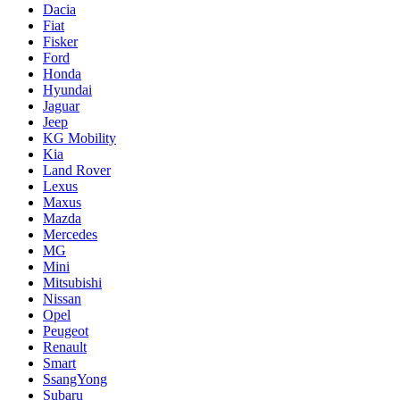
Dacia
Fiat
Fisker
Ford
Honda
Hyundai
Jaguar
Jeep
KG Mobility
Kia
Land Rover
Lexus
Maxus
Mazda
Mercedes
MG
Mini
Mitsubishi
Nissan
Opel
Peugeot
Renault
Smart
SsangYong
Subaru