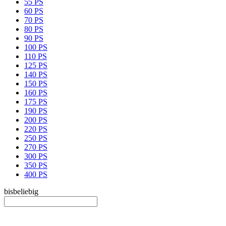
55 PS
60 PS
70 PS
80 PS
90 PS
100 PS
110 PS
125 PS
140 PS
150 PS
160 PS
175 PS
190 PS
200 PS
220 PS
250 PS
270 PS
300 PS
350 PS
400 PS
bis
beliebig