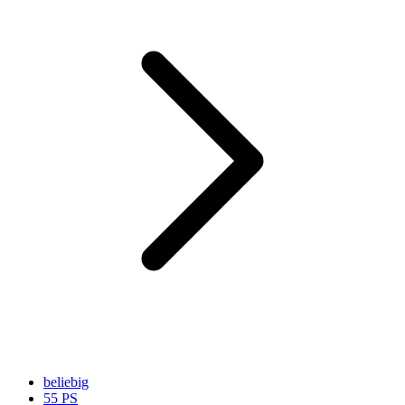
beliebig
55 PS