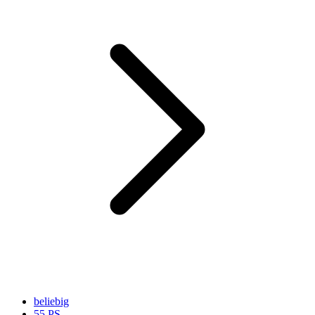
beliebig
55 PS