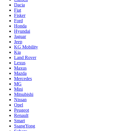
Dacia
Fiat
Fisker
Ford
Honda
Hyundai
Jaguar
Jeep
KG Mobility
Kia
Land Rover
Lexus
Maxus
Mazda
Mercedes
MG
Mini
Mitsubishi
Nissan
Opel
Peugeot
Renault
Smart
SsangYong