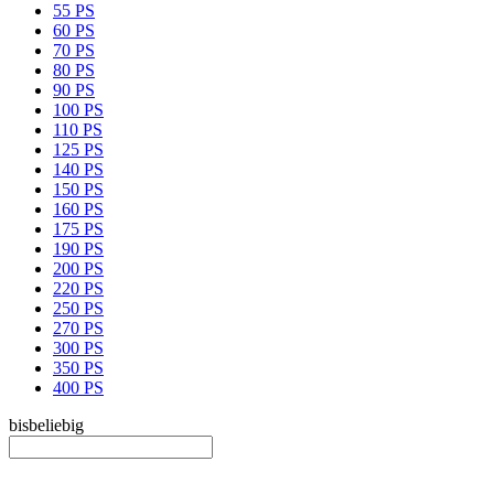
55 PS
60 PS
70 PS
80 PS
90 PS
100 PS
110 PS
125 PS
140 PS
150 PS
160 PS
175 PS
190 PS
200 PS
220 PS
250 PS
270 PS
300 PS
350 PS
400 PS
bis
beliebig