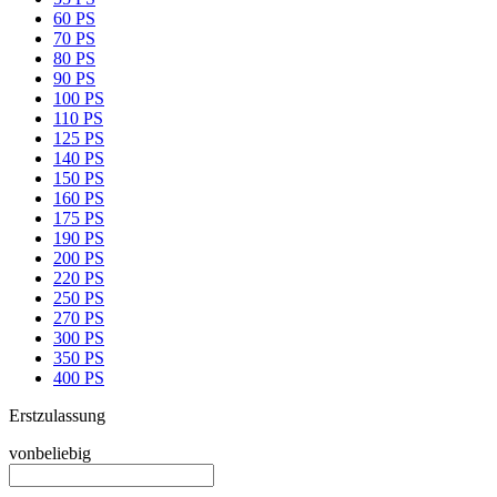
60 PS
70 PS
80 PS
90 PS
100 PS
110 PS
125 PS
140 PS
150 PS
160 PS
175 PS
190 PS
200 PS
220 PS
250 PS
270 PS
300 PS
350 PS
400 PS
Erstzulassung
von
beliebig