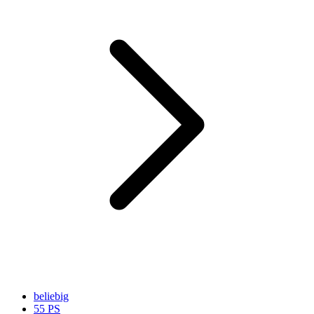
beliebig
55 PS