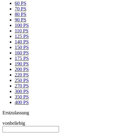
60 PS
70 PS
80 PS
90 PS
100 PS
110 PS
125 PS
140 PS
150 PS
160 PS
175 PS
190 PS
200 PS
220 PS
250 PS
270 PS
300 PS
350 PS
400 PS
Erstzulassung
von
beliebig