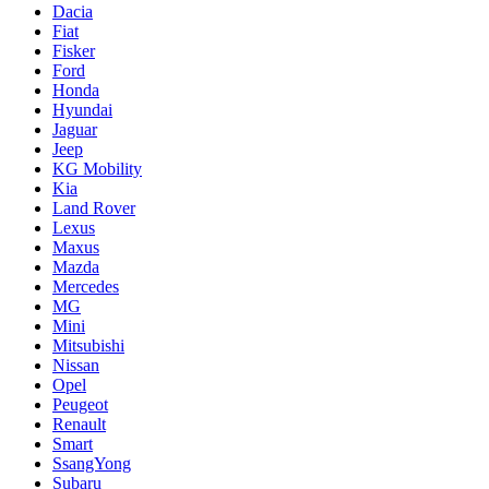
Dacia
Fiat
Fisker
Ford
Honda
Hyundai
Jaguar
Jeep
KG Mobility
Kia
Land Rover
Lexus
Maxus
Mazda
Mercedes
MG
Mini
Mitsubishi
Nissan
Opel
Peugeot
Renault
Smart
SsangYong
Subaru