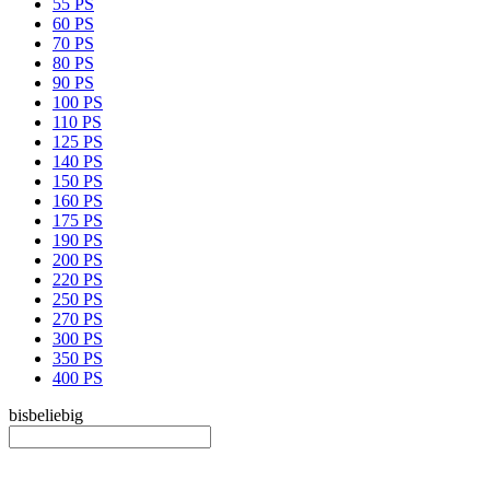
55 PS
60 PS
70 PS
80 PS
90 PS
100 PS
110 PS
125 PS
140 PS
150 PS
160 PS
175 PS
190 PS
200 PS
220 PS
250 PS
270 PS
300 PS
350 PS
400 PS
bis
beliebig