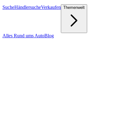
Suche
Händlersuche
Verkaufen
Themenwelt
Alles Rund ums Auto
Blog