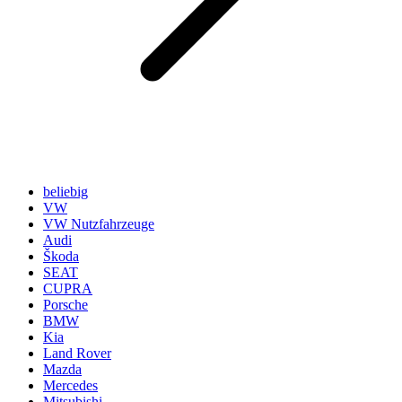
beliebig
VW
VW Nutzfahrzeuge
Audi
Škoda
SEAT
CUPRA
Porsche
BMW
Kia
Land Rover
Mazda
Mercedes
Mitsubishi