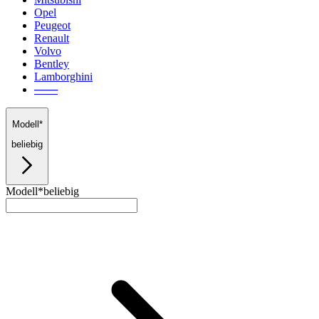
Opel
Peugeot
Renault
Volvo
Bentley
Lamborghini
───
Modell*
beliebig
Modell*
beliebig