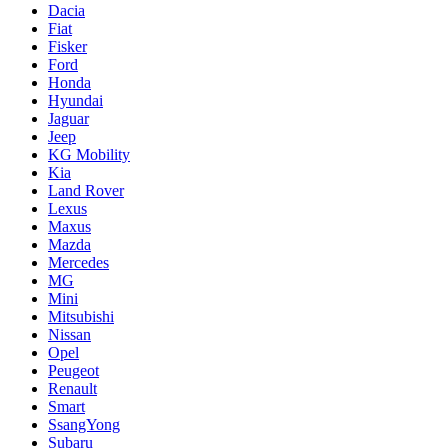
Dacia
Fiat
Fisker
Ford
Honda
Hyundai
Jaguar
Jeep
KG Mobility
Kia
Land Rover
Lexus
Maxus
Mazda
Mercedes
MG
Mini
Mitsubishi
Nissan
Opel
Peugeot
Renault
Smart
SsangYong
Subaru