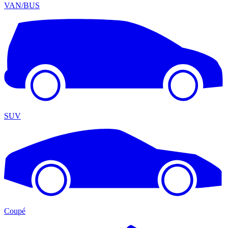
VAN/BUS
SUV
Coupé