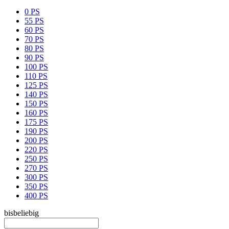
0 PS
55 PS
60 PS
70 PS
80 PS
90 PS
100 PS
110 PS
125 PS
140 PS
150 PS
160 PS
175 PS
190 PS
200 PS
220 PS
250 PS
270 PS
300 PS
350 PS
400 PS
bis
beliebig