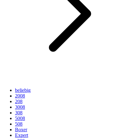
beliebig
2008
208
3008
308
5008
508
Boxer
Expert