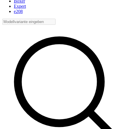
Boxer
Expert
e208