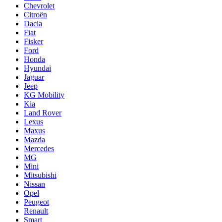
Chevrolet
Citroën
Dacia
Fiat
Fisker
Ford
Honda
Hyundai
Jaguar
Jeep
KG Mobility
Kia
Land Rover
Lexus
Maxus
Mazda
Mercedes
MG
Mini
Mitsubishi
Nissan
Opel
Peugeot
Renault
Smart