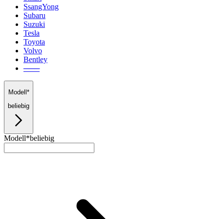
SsangYong
Subaru
Suzuki
Tesla
Toyota
Volvo
Bentley
───
Modell*
beliebig
Modell*
beliebig