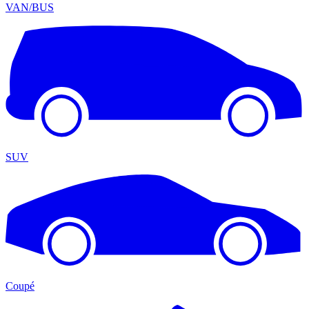
VAN/BUS
SUV
Coupé