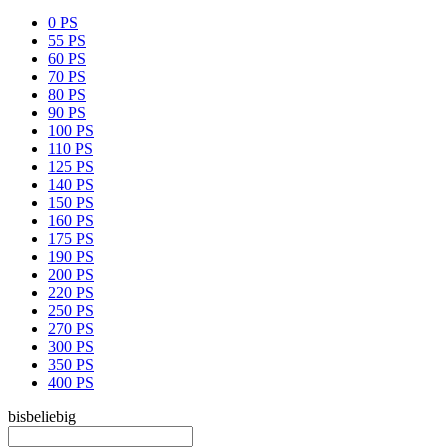
0 PS
55 PS
60 PS
70 PS
80 PS
90 PS
100 PS
110 PS
125 PS
140 PS
150 PS
160 PS
175 PS
190 PS
200 PS
220 PS
250 PS
270 PS
300 PS
350 PS
400 PS
bis
beliebig