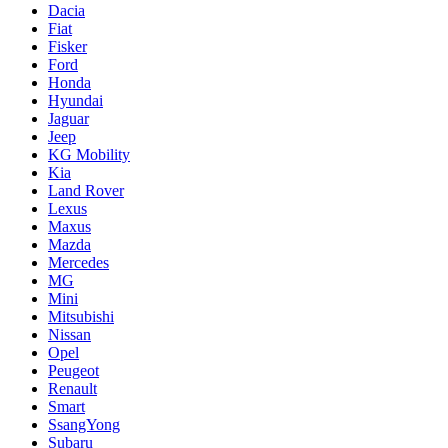
Dacia
Fiat
Fisker
Ford
Honda
Hyundai
Jaguar
Jeep
KG Mobility
Kia
Land Rover
Lexus
Maxus
Mazda
Mercedes
MG
Mini
Mitsubishi
Nissan
Opel
Peugeot
Renault
Smart
SsangYong
Subaru