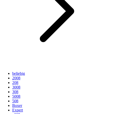
beliebig
2008
208
3008
308
5008
508
Boxer
Expert