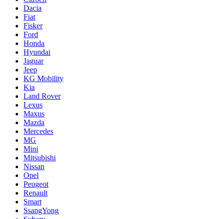
Dacia
Fiat
Fisker
Ford
Honda
Hyundai
Jaguar
Jeep
KG Mobility
Kia
Land Rover
Lexus
Maxus
Mazda
Mercedes
MG
Mini
Mitsubishi
Nissan
Opel
Peugeot
Renault
Smart
SsangYong