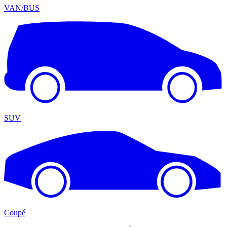
VAN/BUS
SUV
Coupé