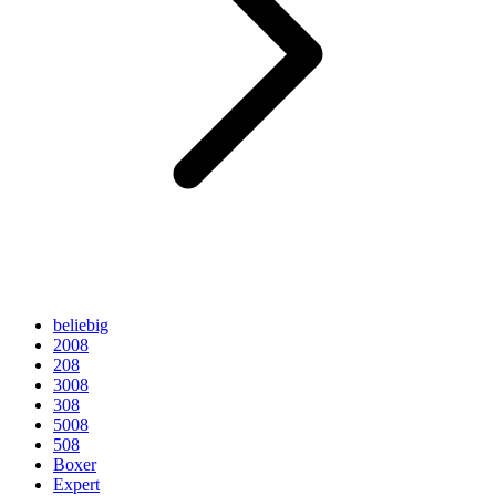
beliebig
2008
208
3008
308
5008
508
Boxer
Expert