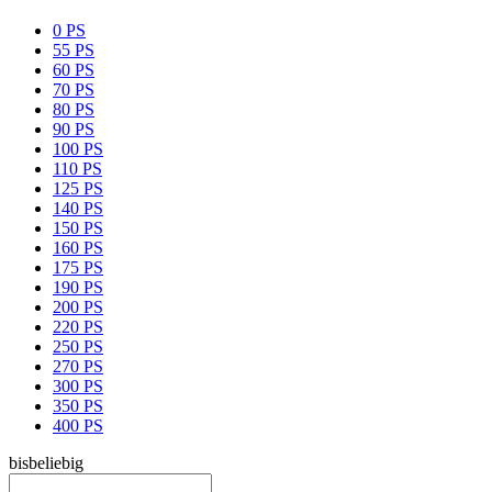
0 PS
55 PS
60 PS
70 PS
80 PS
90 PS
100 PS
110 PS
125 PS
140 PS
150 PS
160 PS
175 PS
190 PS
200 PS
220 PS
250 PS
270 PS
300 PS
350 PS
400 PS
bis
beliebig