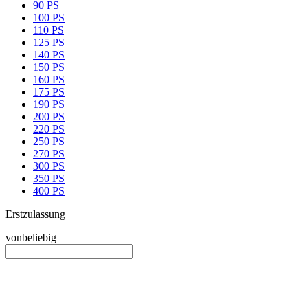
90 PS
100 PS
110 PS
125 PS
140 PS
150 PS
160 PS
175 PS
190 PS
200 PS
220 PS
250 PS
270 PS
300 PS
350 PS
400 PS
Erstzulassung
von
beliebig