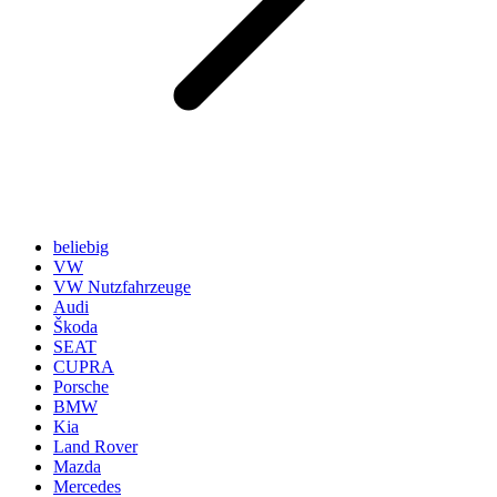
beliebig
VW
VW Nutzfahrzeuge
Audi
Škoda
SEAT
CUPRA
Porsche
BMW
Kia
Land Rover
Mazda
Mercedes