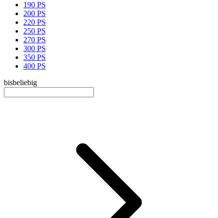
190 PS
200 PS
220 PS
250 PS
270 PS
300 PS
350 PS
400 PS
bis
beliebig