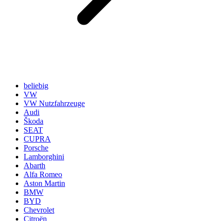
beliebig
VW
VW Nutzfahrzeuge
Audi
Škoda
SEAT
CUPRA
Porsche
Lamborghini
Abarth
Alfa Romeo
Aston Martin
BMW
BYD
Chevrolet
Citroën