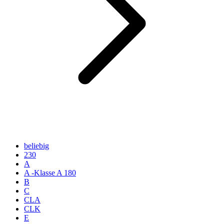
beliebig
230
A
A -Klasse A 180
B
C
CLA
CLK
E