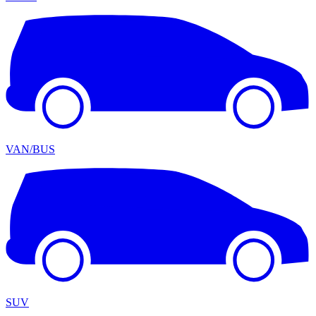
VAN/BUS
SUV