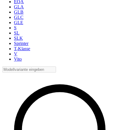
EQA
GLA
GLB
GLC
GLE
S
SL
SLK
Sprinter
T-Klasse
V
Vito