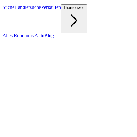
Suche
Händlersuche
Verkaufen
Themenwelt
Alles Rund ums Auto
Blog