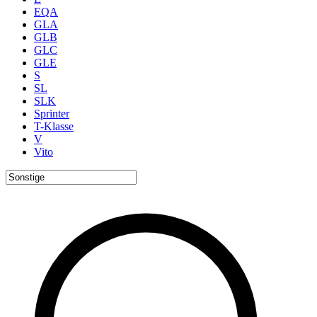
EQA
GLA
GLB
GLC
GLE
S
SL
SLK
Sprinter
T-Klasse
V
Vito