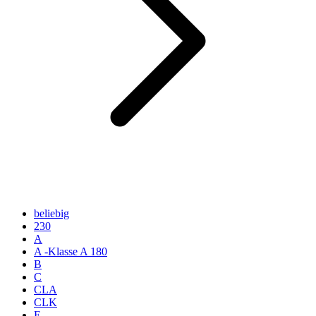
beliebig
230
A
A -Klasse A 180
B
C
CLA
CLK
E