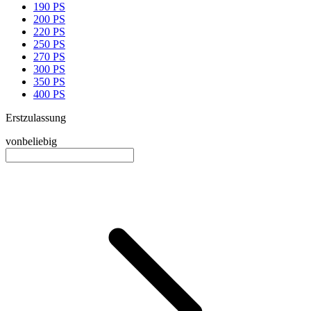
190 PS
200 PS
220 PS
250 PS
270 PS
300 PS
350 PS
400 PS
Erstzulassung
von
beliebig