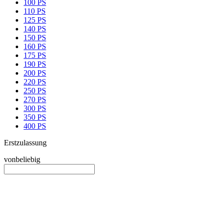
100 PS
110 PS
125 PS
140 PS
150 PS
160 PS
175 PS
190 PS
200 PS
220 PS
250 PS
270 PS
300 PS
350 PS
400 PS
Erstzulassung
von
beliebig