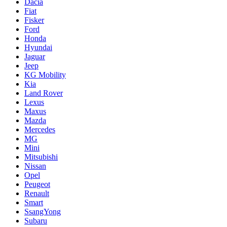
Dacia
Fiat
Fisker
Ford
Honda
Hyundai
Jaguar
Jeep
KG Mobility
Kia
Land Rover
Lexus
Maxus
Mazda
Mercedes
MG
Mini
Mitsubishi
Nissan
Opel
Peugeot
Renault
Smart
SsangYong
Subaru