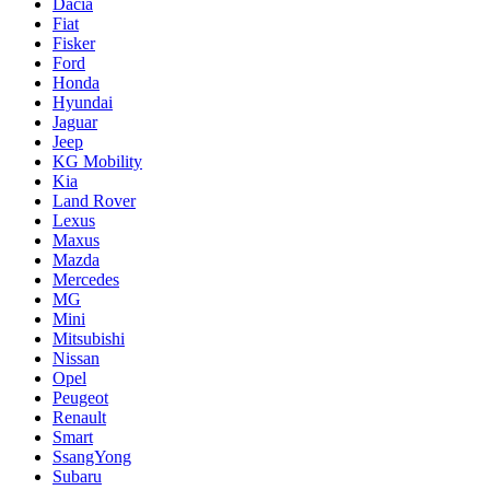
Dacia
Fiat
Fisker
Ford
Honda
Hyundai
Jaguar
Jeep
KG Mobility
Kia
Land Rover
Lexus
Maxus
Mazda
Mercedes
MG
Mini
Mitsubishi
Nissan
Opel
Peugeot
Renault
Smart
SsangYong
Subaru