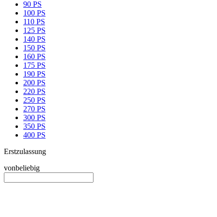
90 PS
100 PS
110 PS
125 PS
140 PS
150 PS
160 PS
175 PS
190 PS
200 PS
220 PS
250 PS
270 PS
300 PS
350 PS
400 PS
Erstzulassung
von
beliebig