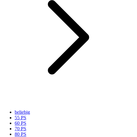
beliebig
55 PS
60 PS
70 PS
80 PS