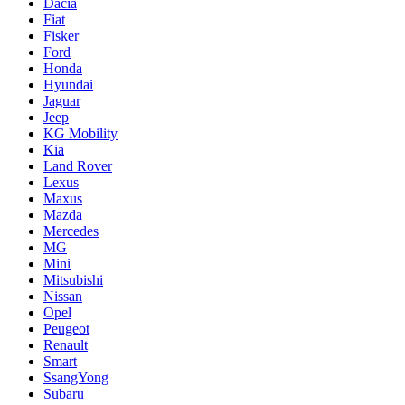
Dacia
Fiat
Fisker
Ford
Honda
Hyundai
Jaguar
Jeep
KG Mobility
Kia
Land Rover
Lexus
Maxus
Mazda
Mercedes
MG
Mini
Mitsubishi
Nissan
Opel
Peugeot
Renault
Smart
SsangYong
Subaru