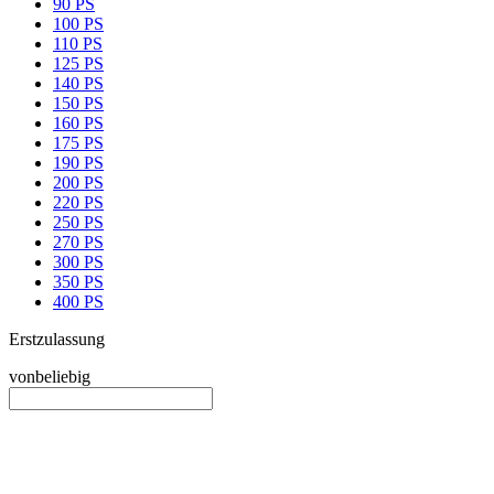
90 PS
100 PS
110 PS
125 PS
140 PS
150 PS
160 PS
175 PS
190 PS
200 PS
220 PS
250 PS
270 PS
300 PS
350 PS
400 PS
Erstzulassung
von
beliebig