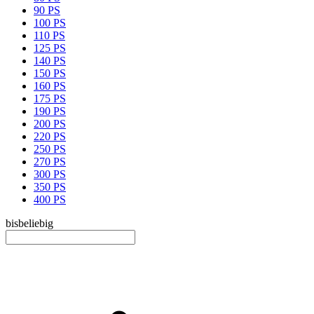
90 PS
100 PS
110 PS
125 PS
140 PS
150 PS
160 PS
175 PS
190 PS
200 PS
220 PS
250 PS
270 PS
300 PS
350 PS
400 PS
bis
beliebig