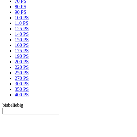
70 PS
80 PS
90 PS
100 PS
110 PS
125 PS
140 PS
150 PS
160 PS
175 PS
190 PS
200 PS
220 PS
250 PS
270 PS
300 PS
350 PS
400 PS
bis
beliebig