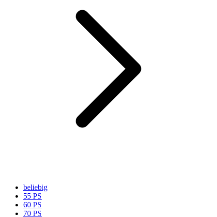
beliebig
55 PS
60 PS
70 PS