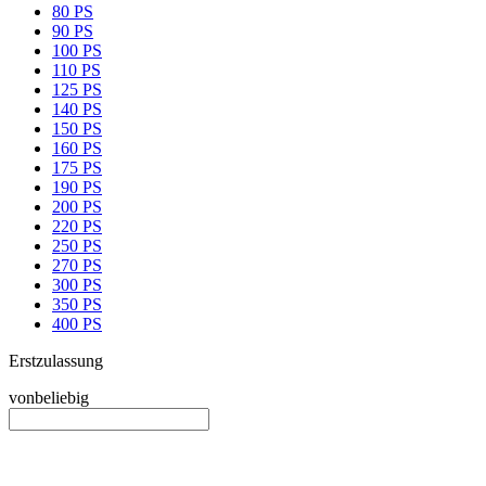
80 PS
90 PS
100 PS
110 PS
125 PS
140 PS
150 PS
160 PS
175 PS
190 PS
200 PS
220 PS
250 PS
270 PS
300 PS
350 PS
400 PS
Erstzulassung
von
beliebig