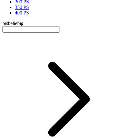
300 PS
350 PS
400 PS
bis
beliebig