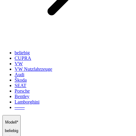
beliebig
CUPRA
VW
VW Nutzfahrzeuge
Audi
Škoda
SEAT
Porsche
Bentley
Lamborghini
───
Modell*
beliebig