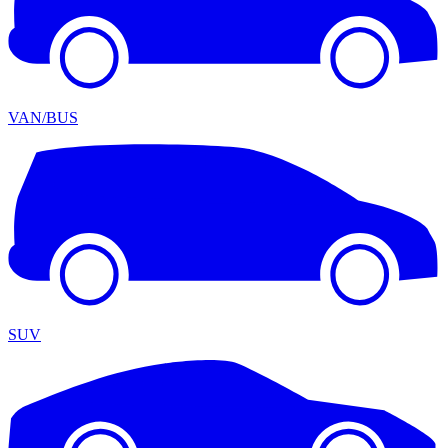
VAN/BUS
SUV