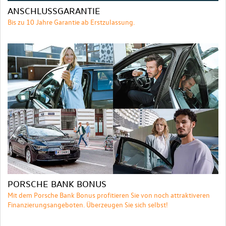
ANSCHLUSSGARANTIE
Bis zu 10 Jahre Garantie ab Erstzulassung.
PORSCHE BANK BONUS
Mit dem Porsche Bank Bonus profitieren Sie von noch attraktiveren
Finanzierungsangeboten. Überzeugen Sie sich selbst!