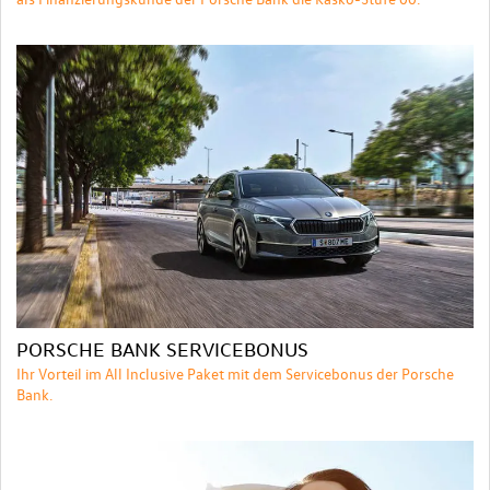
PORSCHE BANK SERVICEBONUS
Ihr Vorteil im All Inclusive Paket mit dem Servicebonus der Porsche
Bank.