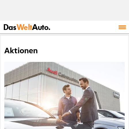
Das
Welt
Auto.
Aktionen