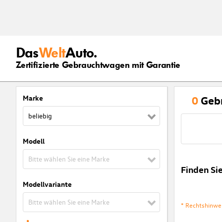
Das
Welt
Auto.
Zertifizierte Gebrauchtwagen mit Garantie
Marke
0
Geb
beliebig
Modell
Bitte wählen Sie eine Marke
Finden Si
Modellvariante
Bitte wählen Sie eine Marke
* Rechtshinwe