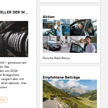
GRÖSSTER REIFENHERSTELLER DER WELT
Aktion
Porsche Bank Bonus
 Welt – gemessen am
in. Das
tz von 20,06
die Bridgestone
Empfohlene Beiträge
 rangiert aber mit
 dicht dahinter. Hier
ksten
heit