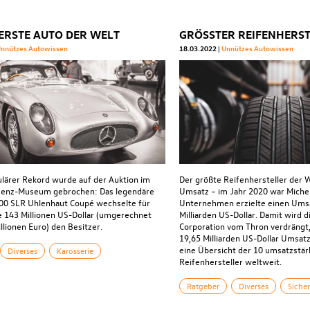
ERSTE AUTO DER WELT
nnützes Autowissen
18.03.2022
Unnützes Autowissen
ulärer Rekord wurde auf der Auktion im
Der größte Reifenhersteller der
enz-Museum gebrochen: Das legendäre
Umsatz – im Jahr 2020 war Michel
00 SLR Uhlenhaut Coupé wechselte für
Unternehmen erzielte einen Umsa
e 143 Millionen US-Dollar (umgerechnet
Milliarden US-Dollar. Damit wird 
llionen Euro) den Besitzer.
Corporation vom Thron verdrängt,
19,65 Milliarden US-Dollar Umsatz
eine Übersicht der 10 umsatzstär
Diverses
Karosserie
Reifenhersteller weltweit.
Ratgeber
Diverses
Sicher