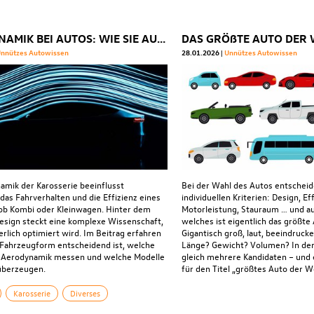
AERODYNAMIK BEI AUTOS: WIE SIE AUF VERBRAUCH UND LEISTUNG WIRKT
nnützes Autowissen
28.01.2026
Unnützes Autowissen
amik der Karosserie beeinflusst
Bei der Wahl des Autos entscheid
das Fahrverhalten und die Effizienz eines
individuellen Kriterien: Design, Eff
ob Kombi oder Kleinwagen. Hinter dem
Motorleistung, Stauraum … und a
esign steckt eine komplexe Wissenschaft,
welches ist eigentlich das größte
erlich optimiert wird. Im Beitrag erfahren
Gigantisch groß, laut, beeindruck
e Fahrzeugform entscheidend ist, welche
Länge? Gewicht? Volumen? In der 
 Aerodynamik messen und welche Modelle
gleich mehrere Kandidaten – und 
überzeugen.
für den Titel „größtes Auto der W
Karosserie
Diverses