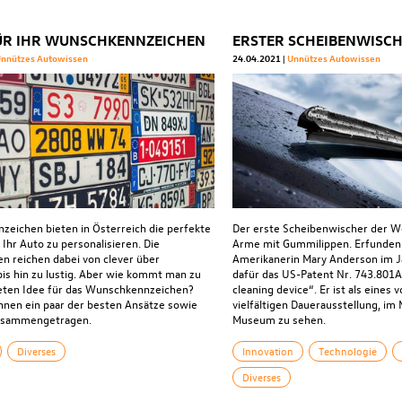
FÜR IHR WUNSCHKENNZEICHEN
ERSTER SCHEIBENWISCH
nnützes Autowissen
24.04.2021
Unnützes Autowissen
eichen bieten in Österreich die perfekte
Der erste Scheibenwischer der We
 Ihr Auto zu personalisieren. Die
Arme mit Gummilippen. Erfunden 
en reichen dabei von clever über
Amerikanerin Mary Anderson im Ja
 bis hin zu lustig. Aber wie kommt man zu
dafür das US-Patent Nr. 743.801A
eten Idee für das Wunschkennzeichen?
cleaning device“. Er ist als eines 
hnen ein paar der besten Ansätze sowie
vielfältigen Dauerausstellung, i
zusammengetragen.
Museum zu sehen.
Diverses
Innovation
Technologie
Diverses