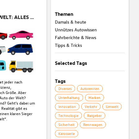
Themen
DAS GRÖßTE AUTO DER WELT: ALLES ÜBER RIESENRÄDER, REKORDE UND AUTO-IRRSINN
Damals & heute
Unnützes Autowissen
Fahrberichte & News
Tipps & Tricks
Selected Tags
Tags
et jeder nach
izienz,
Diverses
Autorennen
uch Größe. Aber
 Auto der Welt?
Unterhaltung
Marken
end? Geht’s dabei um
Innovation
Verkehr
Umwelt
Realität gibt es
einen klaren Sieger
Technologie
Ratgeber
elt“.
Sicherheit
Rennwagen
Karosserie