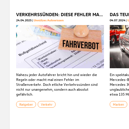
VERKEHRSSÜNDEN: DIESE FEHLER MACHEN AUTOFAHRER IMMER WIEDER
DAS TEU
24.04.2025
Unnützes Autowissen
04.07.2024
U
Nahezu jeder Autofahrer bricht hin und wieder die
Ein spektak
Regeln oder macht mal einen Fehler im
Mercedes-B
Straßenverkehr. Doch etliche Verkehrssünden sind
Mercedes 3
nicht nur unangenehm, sondern auch absolut
unglaublich
gefährlich.
etwa 135 Mi
Ratgeber
Verkehr
Marken