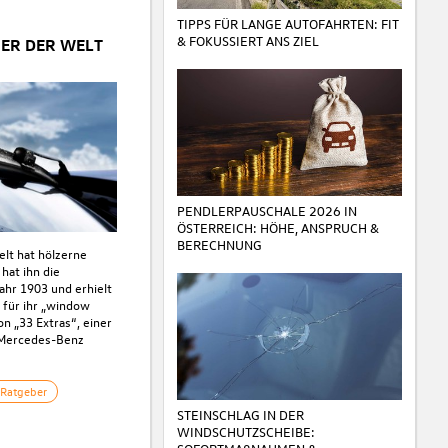
TIPPS FÜR LANGE AUTOFAHRTEN: FIT
& FOKUSSIERT ANS ZIEL
ER DER WELT
PENDLERPAUSCHALE 2026 IN
ÖSTERREICH: HÖHE, ANSPRUCH &
BERECHNUNG
lt hat hölzerne
hat ihn die
hr 1903 und erhielt
 für ihr „window
von „33 Extras“, einer
m Mercedes-Benz
Ratgeber
STEINSCHLAG IN DER
WINDSCHUTZSCHEIBE: