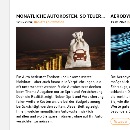
MONATLICHE AUTOKOSTEN: SO TEUER IST IHR AUTO WIRKLICH
12.05.2026
Unnützes Autowissen
14.04.2026
U
Ein Auto bedeutet Freiheit und unkomplizierte
Die Aerodyn
Mobilität – aber auch finanzielle Verpflichtungen, die
maßgeblich 
oft unterschätzt werden. Viele Autobesitzer denken
Fahrzeugs, 
beim Thema Ausgaben nur an Sprit und Versicherung.
schlanken D
Doch die Realität zeigt: Neben Sprit und Versicherung
die kontinui
fallen weitere Kosten an, die bei der Budgetplanung
Sie, wie di
berücksichtigt werden sollten. Dieser Beitrag zeigt
Werte gute
Ihnen, welche monatlichen Autokosten wirklich
besonders 
anfallen und wo Sie sparen können, ohne auf Ihr Auto
verzichten zu müssen.
Ratgeber