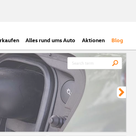
rkaufen
Alles rund ums Auto
Aktionen
Blog
CH
Meh
ein
zei
Vor