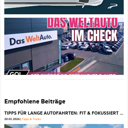
Empfohlene Beiträge
TIPPS FÜR LANGE AUTOFAHRTEN: FIT & FOKUSSIERT ANS ZIEL
P
20.01.2026
Tipps & Tricks
22