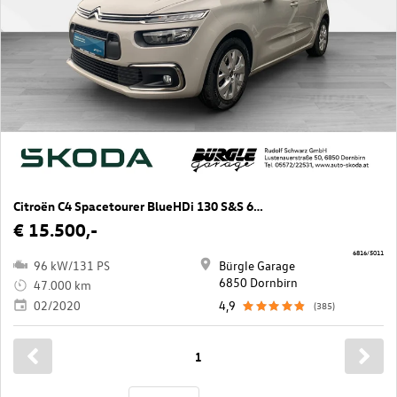
Citroën C4 Spacetourer BlueHDi 130 S&S 6-Gang Feel
€ 15.500,-
6816/5011
96 kW/131 PS
Bürgle Garage
6850 Dornbirn
47.000 km
02/2020
4,9
(385)
1