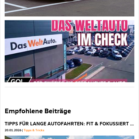
Empfohlene Beiträge
TIPPS FÜR LANGE AUTOFAHRTEN: FIT & FOKUSSIERT ANS ZIEL
P
20.01.2026
Tipps & Tricks
22