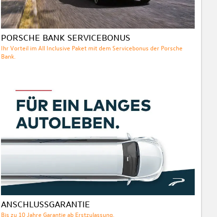
PORSCHE BANK SERVICEBONUS
Ihr Vorteil im All Inclusive Paket mit dem Servicebonus der Porsche
Bank.
ANSCHLUSSGARANTIE
Bis zu 10 Jahre Garantie ab Erstzulassung.