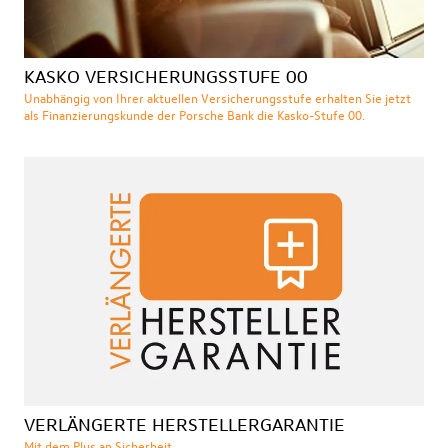
KASKO VERSICHERUNGSSTUFE 00
Unabhängig von Ihrer aktuellen Versicherungsstufe erhalten Sie jetzt
als Finanzierungskunde der Porsche Bank die Kasko-Stufe 00.
VERLÄNGERTE HERSTELLERGARANTIE
Mit dem Plus an Sicherheit.