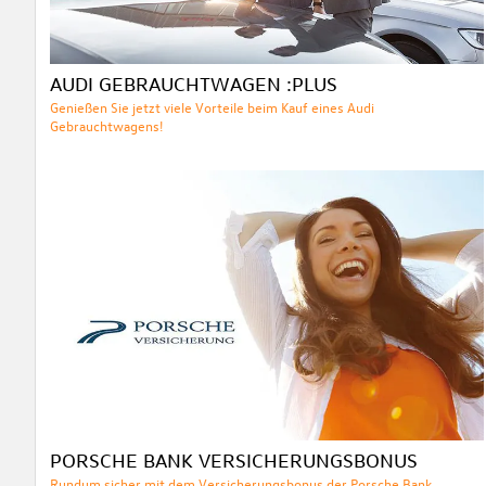
AUDI GEBRAUCHTWAGEN :PLUS
Genießen Sie jetzt viele Vorteile beim Kauf eines Audi
Gebrauchtwagens!
PORSCHE BANK VERSICHERUNGSBONUS
Rundum sicher mit dem Versicherungsbonus der Porsche Bank.