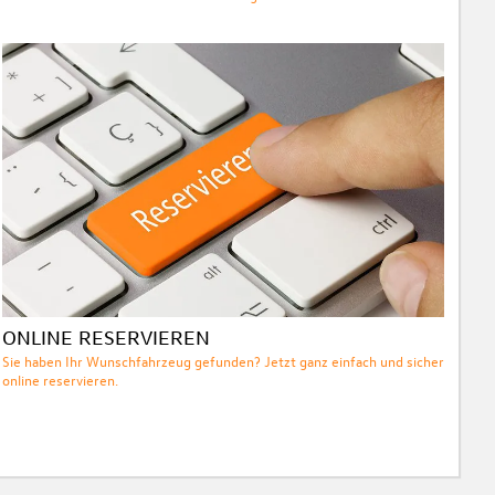
ONLINE RESERVIEREN
Sie haben Ihr Wunschfahrzeug gefunden? Jetzt ganz einfach und sicher
online reservieren.