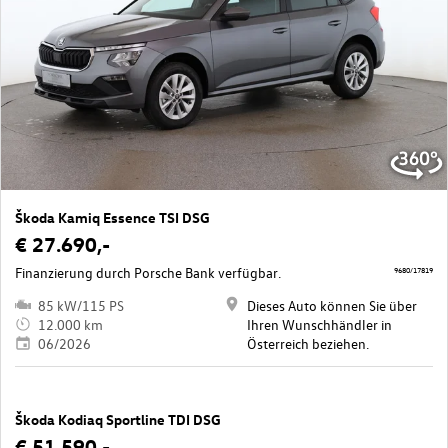
Škoda Kamiq Essence TSI DSG
€ 27.690,-
Finanzierung durch Porsche Bank verfügbar.
9680/17819
85 kW/115 PS
Dieses Auto können Sie über
12.000 km
Ihren Wunschhändler in
06/2026
Österreich beziehen.
Škoda Kodiaq Sportline TDI DSG
€ 51.590,-