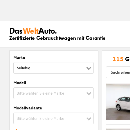
Das
Welt
Auto.
Zertifizierte Gebrauchtwagen mit Garantie
Marke
115
G
beliebig
Modell
Bitte wählen Sie eine Marke
Modellvariante
Bitte wählen Sie eine Marke