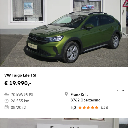
VW Taigo Life TSI
€ 19.990,-
427/59
70 kW/95 PS
Franz Kritz
8762 Oberzeiring
26.555 km
08/2022
5,0
(126)