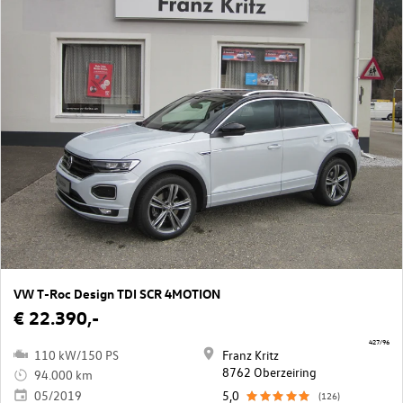
VW T-Roc Design TDI SCR 4MOTION
€ 22.390,-
427/96
110 kW/150 PS
Franz Kritz
8762 Oberzeiring
94.000 km
05/2019
5,0
(126)