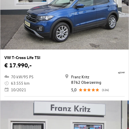
VW T-Cross Life TSI
€ 17.990,-
427/97
70 kW/95 PS
Franz Kritz
8762 Oberzeiring
63.555 km
10/2021
5,0
(126)