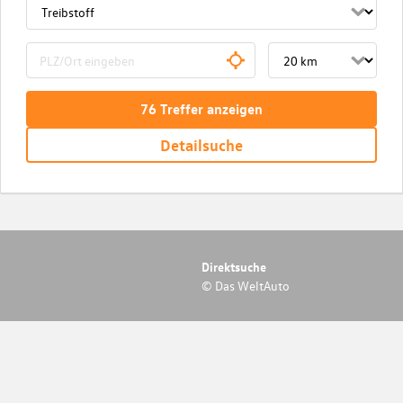
76
Treffer
anzeigen
Detailsuche
Direktsuche
© Das WeltAuto