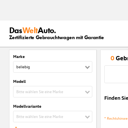
Das
Welt
Auto.
Zertifizierte Gebrauchtwagen mit Garantie
Marke
0
Geb
beliebig
Modell
Bitte wählen Sie eine Marke
Finden Si
Modellvariante
Bitte wählen Sie eine Marke
* Rechtshinwe